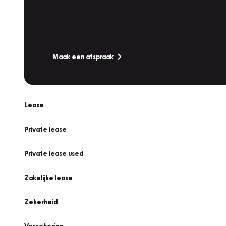
Werkplaatsafspraak
Is uw auto toe aan Onderhoud, Bandenwissel of een Va
Maak een afspraak
Lease
Private lease
Private lease used
Zakelijke lease
Zekerheid