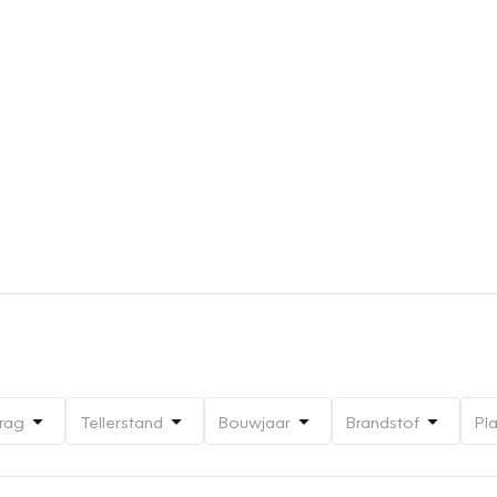
rag
Tellerstand
Bouwjaar
Brandstof
Pl