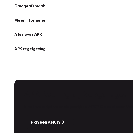
Garageafspraak
Meer informatie
Alles over APK
APK regelgeving
APK Keuring bij Vakgarage!
Is het weer tijd voor de jaarlijkse APK? Ga snel naar V
Plan een APK in