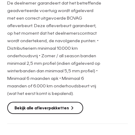
De deelnemer garandeert dat het betreffende
achteruitrijcamera. Met Connected Services wordt iedere
geadverteerde voertuig wordt afgeleverd
rit nóg veiliger. De auto is ook uitgevoerd met
met een correct uitgevoerde BOVAG
automatische airconditioning. Deze Ford Transit Custom
afleverbeurt. Deze afleverbeurt garandeert,
maakt het rijden graag gemakkelijk. Daarom verzorgt de
op het moment dat het deelnemerscontract
regensensor de mate van ruitreiniging die de ruitenwissers
wordt ondertekend, de navolgende punten: •
moeten leveren bij neerslag. Ook is de Ford uitgerust met:
Distributieriem minimaal 10.000 km
cruise control en centrale deurvergrendeling met
onderhoudsvrij • Zomer / all season banden
afstandsbediening. Met de nieuwste technologieën aan
minimaal 2,5 mm profiel (indien afgeleverd op
boord is deze Ford in staat om zelf te reageren op
winterbanden dan minimaal 5,5 mm profiel) •
potentieel gevaarlijke situaties op de weg. Tijdens de rit
Minimaal 6 maanden apk • Minimaal 6
hebt u altijd een bijrijder, want de verkeersbord-detectie
maanden of 6.000 km onderhoudsbeurt vrij
leest de borden langs de weg en projecteert ze voor u op
(wat het eerst komt is bepalend).
het instrumentarium. Het Lane-keeping systeem doet
precies wat nodig is: waarschuwen en corrigeren bij
Bekijk alle afleverpakketten
onbedoelde overschrijding van de rijstrooklijnen. Voor
meer veiligheid detecteert deze auto het risico van een
aanrijding tijdig via de forward collision warning. Dankzij
veiligheidsvoorzieningen als hill hold functie en