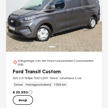
Vakgarage van der Horst Leeuwarden
| Leeuwarden
(FR)
Ford Transit Custom
320 2.0-136pk TDCI L2H1 ´Trend´ schuifdeur li.+re.
Diesel
Handgeschakeld
1.539 km
€ 35.950
Bekijk