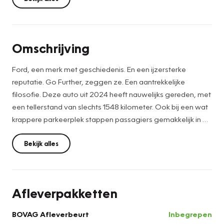
Omschrijving
Ford, een merk met geschiedenis. En een ijzersterke
reputatie. Go Further, zeggen ze. Een aantrekkelijke
filosofie. Deze auto uit 2024 heeft nauwelijks gereden, met
een tellerstand van slechts 1548 kilometer. Ook bij een wat
krappere parkeerplek stappen passagiers gemakkelijk in en
uit via de schuifdeur. Natuurlijk behoren LED-
dagrijverlichting, elektrisch bedienbare en verwarmde
Bekijk alles
buitenspiegels en elektrisch bedienbare ramen voor ook
tot de uitrusting van deze complete auto. De digitale
wereld van mobiliteit verwelkomt u; op het digitale
Afleverpakketten
dashboard wordt alles weergegeven om uw rit gemakkelijk
en veilig te maken. Comfortabel en veilig achteruitrijden
BOVAG Afleverbeurt
Inbegrepen
gaat gemakkelijker dan ooit met behulp van de