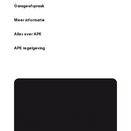
Garageafspraak
Meer informatie
Alles over APK
APK regelgeving
APK Keuring bij
Vakgarage!
Is het weer tijd voor de jaarlijkse APK? Ga
snel naar Vakgarage bij u in de buurt, en ga
zonder zorgen de weg op!