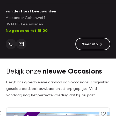
van der Horst Leeuwarden
Alexander Cohenwei 1
8914 BG Leeuwarden
Nu geopend tot 18:00
Meer info
Bekijk onze
nieuwe Occasions
Bekijk ons gloednieuwe aanbod aan occasions! Zorgvuldig
geselecteerd, betrouwbaar en scherp geprijsd. Vind
vandaag nog het perfecte voertuig dat bij jou past!