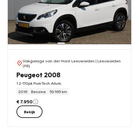
Vakgarage van der Horst Leeuwarden
| Leeuwarden
(FR)
Peugeot 2008
1.2-110pk PureTech Allure.
2016
Benzine
53.165 km
€ 7.950
Bekijk