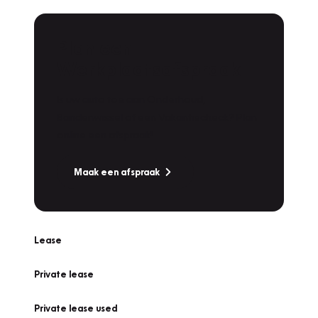
Plan een
Werkplaatsafspraak
Is uw auto toe aan Onderhoud,
Bandenwissel of een Vakantiecheck? Plan
online een afspraak!
Maak een afspraak
Lease
Private lease
Private lease used