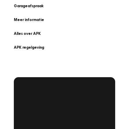
Garageafspraak
Meer informatie
Alles over APK
APK regelgeving
APK Keuring bij
Vakgarage!
Is het weer tijd voor de jaarlijkse APK? Ga
snel naar Vakgarage bij u in de buurt, en ga
zonder zorgen de weg op!