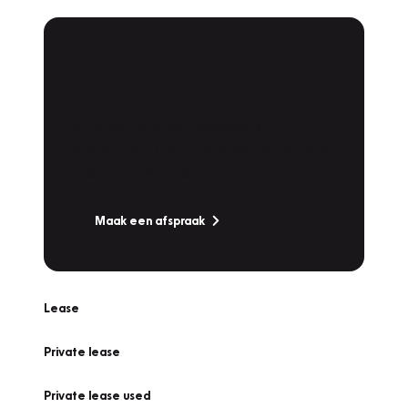
Plan een
Werkplaatsafspraak
Is uw auto toe aan Onderhoud,
Bandenwissel of een Vakantiecheck? Plan
online een afspraak!
Maak een afspraak
Lease
Private lease
Private lease used