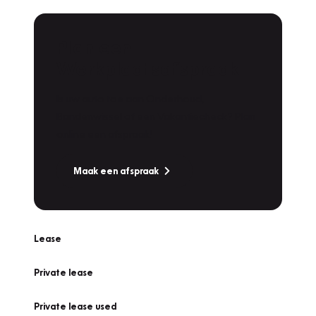
Plan een
Werkplaatsafspraak
Is uw auto toe aan Onderhoud,
Bandenwissel of een Vakantiecheck? Plan
online een afspraak!
Maak een afspraak
Lease
Private lease
Private lease used