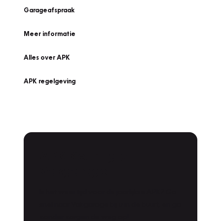
Garageafspraak
Meer informatie
Alles over APK
APK regelgeving
APK Keuring bij
Vakgarage!
Is het weer tijd voor de jaarlijkse APK? Ga
snel naar Vakgarage bij u in de buurt, en ga
zonder zorgen de weg op!