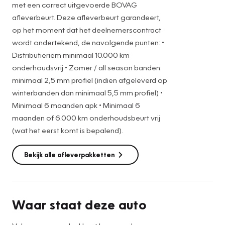
met een correct uitgevoerde BOVAG
regensensor de mate van ruitreiniging die de ruitenwissers
afleverbeurt. Deze afleverbeurt garandeert,
moeten leveren bij neerslag. Extra opties op deze auto zijn:
op het moment dat het deelnemerscontract
WIFI-hotspot, cruise control en centrale deurvergrendeling
wordt ondertekend, de navolgende punten: •
met afstandsbediening.
Distributieriem minimaal 10.000 km
onderhoudsvrij • Zomer / all season banden
Aan boord van deze Ford houden verschillende
minimaal 2,5 mm profiel (indien afgeleverd op
geavanceerde systemen voor u de weg in de gaten. Ze
winterbanden dan minimaal 5,5 mm profiel) •
waarschuwen u voor noodsituaties en kunnen in een aantal
Minimaal 6 maanden apk • Minimaal 6
gevallen ook zelf ingrijpen. Onderweg zorgt
maanden of 6.000 km onderhoudsbeurt vrij
verkeersborddetectie ervoor dat u geen
(wat het eerst komt is bepalend).
waarschuwingsbord mist. Met het Lane-keeping systeem
gaat u nooit onbedoeld over de streep. Het risico van een
Bekijk alle afleverpakketten
kop-staartbotsing wordt aanzienlijk verminderd door de
forward collision warning. Bovenop deze
veiligheidsfeatures heeft deze Ford bovendien hill hold
functie en bandenspanningcontrolesysteem.
Waar staat deze auto
Tevens wordt deze auto geleverd met BOVAG Garantie.