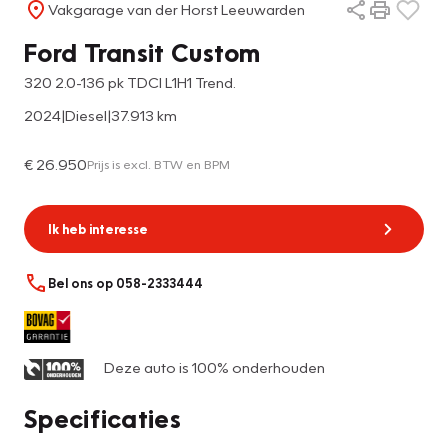
Vakgarage van der Horst Leeuwarden
Ford Transit Custom
320 2.0-136 pk TDCI L1H1 Trend.
2024
|
Diesel
|
37.913 km
€ 26.950
Prijs is excl. BTW en BPM
Ik heb interesse
Bel ons op 058-2333444
Deze auto is 100% onderhouden
Specificaties