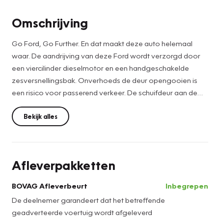
Omschrijving
Go Ford, Go Further. En dat maakt deze auto helemaal
waar. De aandrijving van deze Ford wordt verzorgd door
een viercilinder dieselmotor en een handgeschakelde
zesversnellingsbak. Onverhoeds de deur opengooien is
een risico voor passerend verkeer. De schuifdeur aan de
zijkant is dus gemakkelijker én veiliger.
Bekijk alles
Het digitale dashboard zorgt voor een super functionele
display van reisinformatie. Strak inparkeren wordt een fluitje
van een cent door de achteruitrijcamera. Dankzij
Afleverpakketten
Connected Services houdt u de auto nog gemakkelijker in
topconditie. Elke dag. In een auto als deze kunt u niet
BOVAG Afleverbeurt
Inbegrepen
zonder automatische airconditioning, zodat de
De deelnemer garandeert dat het betreffende
temperatuur altijd goed is. Deze Ford Transit Custom maakt
geadverteerde voertuig wordt afgeleverd
het rijden graag gemakkelijk. Daarom verzorgt de