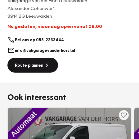
Vakgarage van der Horst Leeuwarden
Als u al weet dat dit de auto is die u wilt hebben, dan hoeft u
Alexander Cohenwei 1
niet langer te wachten. U kunt nu al besluiten om deze Ford
8914 BG Leeuwarden
te kopen. Wij reserveren de auto dan voor u en nemen zo
Nu gesloten, maandag open vanaf 09:00
snel mogelijk contact met u op.
Bel ons op 058-2333444
info@vakgaragevanderhorst.nl
Route plannen
Ook interessant