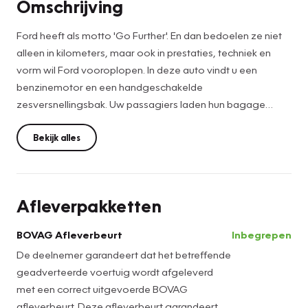
Omschrijving
Ford heeft als motto 'Go Further'. En dan bedoelen ze niet
alleen in kilometers, maar ook in prestaties, techniek en
vorm wil Ford vooroplopen. In deze auto vindt u een
benzinemotor en een handgeschakelde
zesversnellingsbak. Uw passagiers laden hun bagage
moeiteloos in en uit; de ruime deuropening met schuifdeur
maakt het mogelijk. Dankzij Connected Services weet u
Bekijk alles
precies waar uw auto geparkeerd staat. Ook andere
functies, zoals bandenspanning en brandstofniveau, zijn via
de app altijd onder handbereik. Laat u niet afleiden door
Afleverpakketten
gerommel aan de audioknoppen. De audiobediening op
het stuur zorgt dat u altijd geconcentreerd blijft. Natuurlijk is
BOVAG Afleverbeurt
Inbegrepen
er in deze auto airconditioning aanwezig. U bent in deze
De deelnemer garandeert dat het betreffende
Ford ook voorzien van centrale deurvergrendeling met
geadverteerde voertuig wordt afgeleverd
afstandsbediening, boordcomputer en verstelbaar stuur.
met een correct uitgevoerde BOVAG
De Ford Transit Connect is uw trouwe partner onderweg,
afleverbeurt. Deze afleverbeurt garandeert,