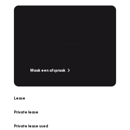
Plan een
Werkplaatsafspraak
Is uw auto toe aan Onderhoud,
Bandenwissel of een Vakantiecheck? Plan
online een afspraak!
Maak een afspraak
Lease
Private lease
Private lease used