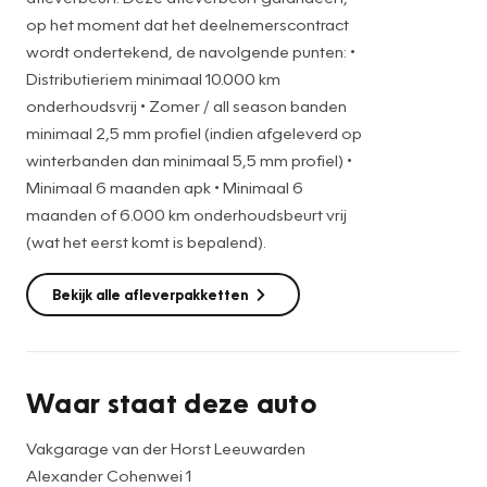
want hij houdt continu voor u de situatie op en om de weg
op het moment dat het deelnemerscontract
in de gaten. Volautomatische veiligheidssystemen kunnen
wordt ondertekend, de navolgende punten: •
daarbij ingrijpen om u voor gevaarlijke situaties te
Distributieriem minimaal 10.000 km
behoeden. Bij een gevaarlijke situatie is remmen essentieel.
onderhoudsvrij • Zomer / all season banden
De Brake Assist haalt het maximum uit de remcapaciteiten
minimaal 2,5 mm profiel (indien afgeleverd op
van deze Ford Transit Connect. Deze auto wordt geleverd
winterbanden dan minimaal 5,5 mm profiel) •
met Bovag Garantie en u kunt er dan ook verzekerd van zijn
Minimaal 6 maanden apk • Minimaal 6
dat hij grondig is gecontroleerd. Natuurlijk kunt u de
maanden of 6.000 km onderhoudsbeurt vrij
kwaliteiten van deze auto pas echt beoordelen na een
(wat het eerst komt is bepalend).
proefrit. Neem nu contact met ons op, dan zetten wij hem
voor u klaar.
Bekijk alle afleverpakketten
Waar staat deze auto
Vakgarage van der Horst Leeuwarden
Alexander Cohenwei 1