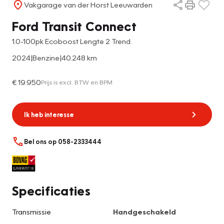
Vakgarage van der Horst Leeuwarden
Ford Transit Connect
1.0-100pk Ecoboost Lengte 2 Trend.
2024
|
Benzine
|
40.248 km
€ 19.950
Prijs is excl. BTW en BPM
Ik heb interesse
Bel ons op 058-2333444
Specificaties
Transmissie
Handgeschakeld