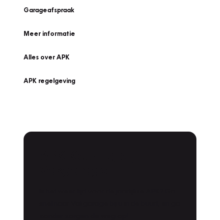
Garageafspraak
Meer informatie
Alles over APK
APK regelgeving
APK Keuring bij
Vakgarage!
Is het weer tijd voor de jaarlijkse APK? Ga
snel naar Vakgarage bij u in de buurt, en ga
zonder zorgen de weg op!