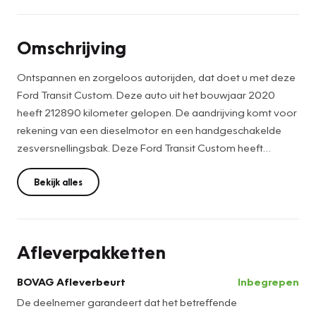
Omschrijving
Ontspannen en zorgeloos autorijden, dat doet u met deze
Ford Transit Custom. Deze auto uit het bouwjaar 2020
heeft 212890 kilometer gelopen. De aandrijving komt voor
rekening van een dieselmotor en een handgeschakelde
zesversnellingsbak. Deze Ford Transit Custom heeft
verwarmbare voorstoelen, voor zowel bestuurder als
bijrijder. Een prettige maar ook veilige extra is de schuifdeur
Bekijk alles
voor passagiers. Ruim instappen, geen openslaande
portieren die voor ongelukken zorgen... Een riante optie!
Tot de uitrusting van deze Ford behoren ook LED-
Afleverpakketten
dagrijverlichting en verstelbare lendensteunen. Een
smartphone met internetverbinding legt eenvoudig overal
BOVAG Afleverbeurt
Inbegrepen
contact met de auto. U kunt functies activeren en de
De deelnemer garandeert dat het betreffende
conditie van de auto monitoren. Deze Ford is voorzien van