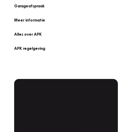
Garageafspraak
Meer informatie
Alles over APK
APK regelgeving
APK Keuring bij
Vakgarage!
Is het weer tijd voor de jaarlijkse APK? Ga
snel naar Vakgarage bij u in de buurt, en ga
zonder zorgen de weg op!