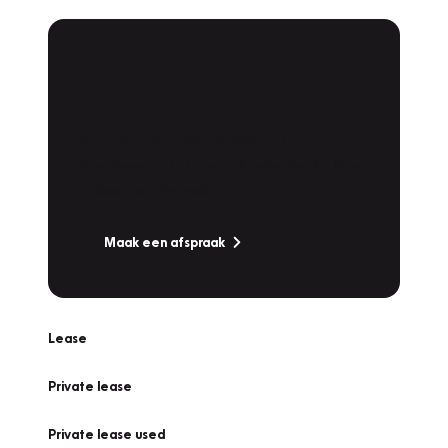
Plan een
Werkplaatsafspraak
Is uw auto toe aan Onderhoud,
Bandenwissel of een Vakantiecheck? Plan
online een afspraak!
Maak een afspraak
Lease
Private lease
Private lease used