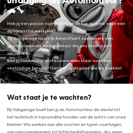
🚗🔧
Heb jij een passie voor auto’s en ben je op zoek naar een
dynamische werkplek?
Bij Vakgarage Isselt in Amersfoort zoeken we een
gepassioneerde Automonteur die ons team komt
versterken.
Ben jij vakkundig, professioneel en klaar voor een
veelzijdige functie? Dan ben jij degene die wij zoeken!
Wat staat je te wachten?
Bij Vakgarage Isselt ben jij als Automonteur de sleutel tot
het technisch in topconditie houden van de auto’s van onze
klanten. We werken aan alle soorten en typen voertuigen,
van personenwagens tot lichte bedrijfswagens, dus geen