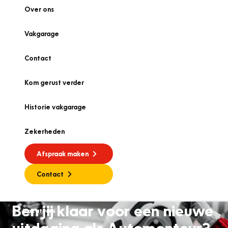
Over ons
Vakgarage
Contact
Kom gerust verder
Historie vakgarage
Zekerheden
Afspraak maken
Contact
Ben jij klaar voor een nieuwe
Vacatures
uitdaging als Automonteur?