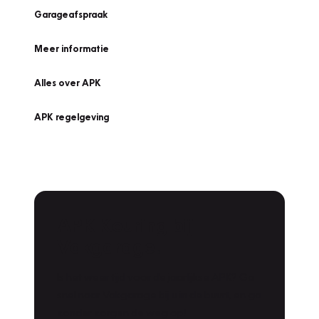
Garageafspraak
Meer informatie
Alles over APK
APK regelgeving
APK Keuring bij
Vakgarage!
Is het weer tijd voor de jaarlijkse APK? Ga
snel naar Vakgarage bij u in de buurt, en ga
zonder zorgen de weg op!