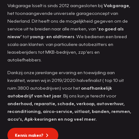
Vakgarage Isselt is sinds 2012 aangesloten bij
Vakgarage
,
het toonaangevende universele garageconcept van
Nederland. Dit heeft ons de mogelijkheid gegeven om de
service uit te breiden naar alle merken, van
‘zo goed als
nieuw’
tot
young- en oldtimers
. We bedienen een breed
scala aan klanten: van particuliere autobezitters en
leaseberijders tot MKB-bedrijven, zzp’ers en
autoliefhebbers.
Dankzij onze jarenlange ervaring en toewijding aan
kwaliteit, waren wij in 2019/2020 halvefinalist ( top 10 uit
ruim 3800 autobedrijven) voor het
onafhankelijk
autobedrijf van het jaar
. Bij ons kun je terecht voor
onderhoud, reparatie, schade, verkoop, autoverhuur,
reconditioning, airco-service, uitlaat, banden, remmen,
accu’s, Apk-keuringen en nog veel meer.
Kennis maken?