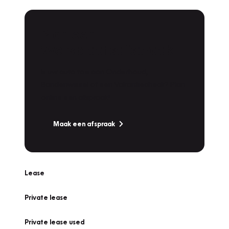
Plan een
Werkplaatsafspraak
Is uw auto toe aan Onderhoud,
Bandenwissel of een Vakantiecheck? Plan
online een afspraak!
Maak een afspraak
Lease
Private lease
Private lease used