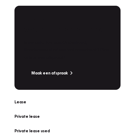
Plan een
Werkplaatsafspraak
Is uw auto toe aan Onderhoud,
Bandenwissel of een Vakantiecheck? Plan
online een afspraak!
Maak een afspraak
Lease
Private lease
Private lease used