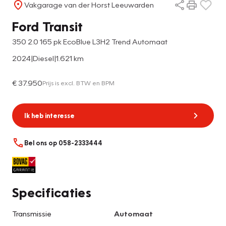
Vakgarage van der Horst Leeuwarden
Ford Transit
350 2.0 165 pk EcoBlue L3H2 Trend Automaat
2024
|
Diesel
|
1.621 km
€ 37.950
Prijs is excl. BTW en BPM
Ik heb interesse
Bel ons op 058-2333444
Specificaties
Transmissie
Automaat