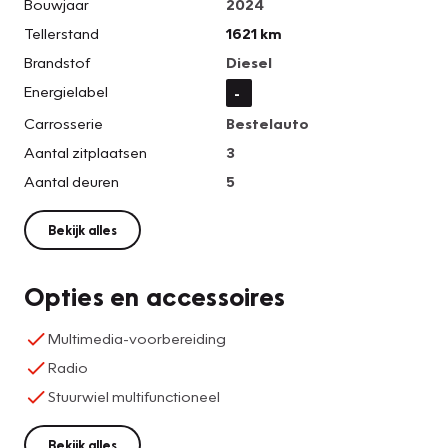
Bouwjaar
2024
Tellerstand
1621 km
Brandstof
Diesel
Energielabel
-
Carrosserie
Bestelauto
Aantal zitplaatsen
3
Aantal deuren
5
Bekijk alles
Opties en accessoires
Multimedia-voorbereiding
Radio
Stuurwiel multifunctioneel
Bekijk alles