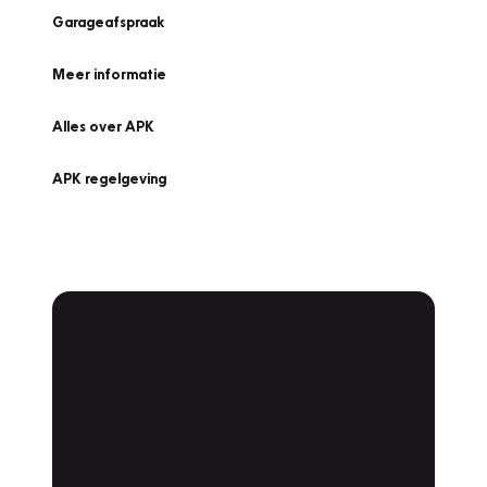
Garageafspraak
Meer informatie
Alles over APK
APK regelgeving
APK Keuring bij
Vakgarage!
Is het weer tijd voor de jaarlijkse APK? Ga
snel naar Vakgarage bij u in de buurt, en ga
zonder zorgen de weg op!