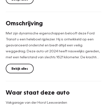
Omschrijving
Met zijn dynamische eigenschappen belooft deze Ford
Transit u een heleboel rijplezier. Hij is ontwikkeld op een
geavanceerd onderstel en biedt altijd een veilig
weggedrag. Deze auto uit 2024 heeft nauwelijks gereden,
met een tellerstand van slechts 1621 kilometer. De krachtige
dieselmotor van deze auto is gekoppeld aan een
automatische transmissie. Ook bij een wat krappere
Bekijk alles
parkeerplek stappen passagiers gemakkelijk in en uit via de
schuifdeur. Natuurlijk behoren elektrisch verstelde en
verwarmde buitenspiegels, verstelbare lendensteunen,
Waar staat deze auto
elektrisch bedienbare ramen voor, metallic lak en start-
stopsysteem ook tot de uitrusting van deze complete
Vakgarage van der Horst Leeuwarden
auto.