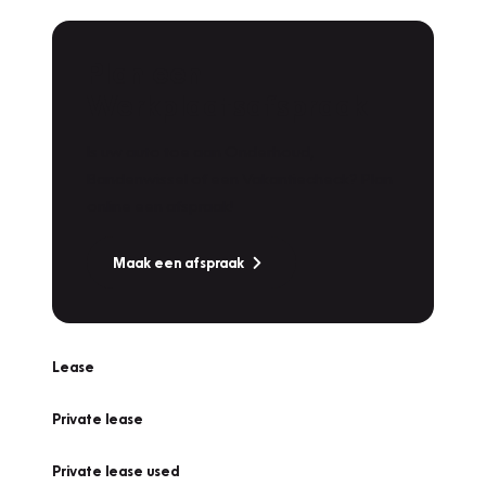
Plan een
Werkplaatsafspraak
Is uw auto toe aan Onderhoud,
Bandenwissel of een Vakantiecheck? Plan
online een afspraak!
Maak een afspraak
Lease
Private lease
Private lease used