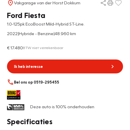
Vakgarage van der Horst Dokkum
Ford Fiesta
1.0-125pk EcoBoost Mild-Hybrid ST-Line.
2022
|
Hybride - Benzine
|
48.960 km
€ 17.480
BTW niet verrekenbaar
Ik heb interesse
Bel ons op 0519-295455
Deze auto is 100% onderhouden
Specificaties