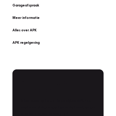
Garageafspraak
Meer informatie
Alles over APK
APK regelgeving
APK Keuring bij
Vakgarage!
Is het weer tijd voor de jaarlijkse APK? Ga
snel naar Vakgarage bij u in de buurt, en ga
zonder zorgen de weg op!