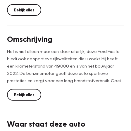
Bekijk alles
Omschrijving
Het is niet alleen maar een stoer uiterlijk, deze Ford Fiesta
biedt ook de sportieve rijkwaliteiten die u zoekt. Hij heeft
een kilometerstand van 49.000 en is van het bouwjaar
2022. De benzinemotor geeft deze auto sportieve
prestaties en zorgt voor een laag brandstofverbruik. Goeie
looks? Jazeker! Maar de sportstoelen zorgen ook voor
een goed gesteunde en comfortabele zit. Tot de uitrusting
Bekijk alles
behoren ook 17" lichtmetalen velgen, LED koplampen,
delen neerklapbare achterbank en LED-verlichting. De
automatische airconditioning zorgt onder alle
Waar staat deze auto
omstandigheden voor een prettige temperatuur. De Ford is