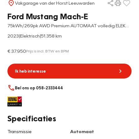
Vakgarage van der Horst Leeuwarden
Ford Mustang Mach-E
75kWh/269pk AWD Premium AUTOMAAT volledig ELEKTRISCH !
2023
|
Elektrisch
|
51.358 km
€ 37.950
Prijs is incl. BTW en BPM
Ik heb interesse
Bel ons op 058-2333444
Specificaties
Transmissie
Automaat