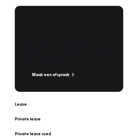
Plan een
Werkplaatsafspraak
Is uw auto toe aan Onderhoud,
Bandenwissel of een Vakantiecheck? Plan
online een afspraak!
Maak een afspraak
Lease
Private lease
Private lease used