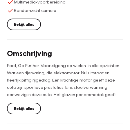
Multimedia-voorbereiding
Rondomzicht camera
Bekijk alles
Omschrijving
Ford, Go Further. Vooruitgang op wielen. In alle opzichten.
Wat een rijervaring, die elektromotor. Nul uitstoot en
heerlijk pittig rijgedrag. Een krachtige motor geeft deze
auto zijn sportieve prestaties. Er is stoelverwarming
aanwezig in deze auto. Het glazen panoramadak geeft
ook doordeweeks een vakantiegevoel. Wat een licht en
zicht! Stramme vingers krijgen ′s winters een VIP-
Bekijk alles
behandeling van het verwarmd stuurwiel. In deze Ford
profiteert u onder andere ook van: 19 inch lichtmetalen