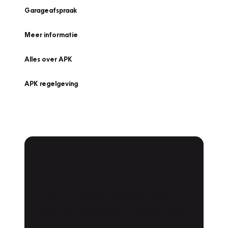
Garageafspraak
Meer informatie
Alles over APK
APK regelgeving
APK Keuring bij
Vakgarage!
Is het weer tijd voor de jaarlijkse APK? Ga
snel naar Vakgarage bij u in de buurt, en ga
zonder zorgen de weg op!