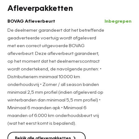
velgen, geluidsisolerende ramen, LED-achterlichten,
Afleverpakketten
verstelbare lendensteunen, snelheidsbegrenzer, metallic
lak, elektrisch bedienbare ramen achter, elektrisch
BOVAG Afleverbeurt
Inbegrepen
inklapbare buitenspiegels, LED-dagrijverlichting en in delen
De deelnemer garandeert dat het betreffende
neerklapbare achterbank. Het audio-installatiesysteem is
geadverteerde voertuig wordt afgeleverd
gecombineerd met het full map navigatiesysteem en geeft
met een correct uitgevoerde BOVAG
u de keus om onderweg te luisteren wat u wilt. Route- en
afleverbeurt. Deze afleverbeurt garandeert,
verkeersinfo, uw favoriete albums en radioprogramma′s,
op het moment dat het deelnemerscontract
podcasts, luisterboeken… zeg het maar. Deze auto heeft
wordt ondertekend, de navolgende punten: •
ook bluetooth aan boord. Zoals van een eigentijdse auto
Distributieriem minimaal 10.000 km
verwacht mag worden, is deze Ford Mustang Mach-E
onderhoudsvrij • Zomer / all season banden
voorzien van een draadloze oplaadmogelijkheid voor
minimaal 2,5 mm profiel (indien afgeleverd op
telefoons. Bij de luxe van deze auto hoort ook
winterbanden dan minimaal 5,5 mm profiel) •
automatische airconditioning. Richt al uw concentratie
Minimaal 6 maanden apk • Minimaal 6
maar op de weg, want de rest wordt automatisch geregeld
maanden of 6.000 km onderhoudsbeurt vrij
door de automatisch inschakelbare verlichting,
(wat het eerst komt is bepalend).
regensensor, adaptive cruise control en parkeersensoren
achter. Met de keyless start hoeft u alleen de elektronische
Bekijk alle afleverpakketten