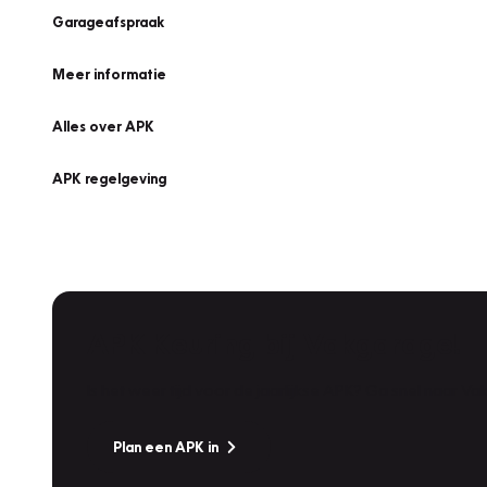
Garageafspraak
Meer informatie
Alles over APK
APK regelgeving
APK Keuring bij Vakgarage!
Is het weer tijd voor de jaarlijkse APK? Ga snel naar V
Plan een APK in