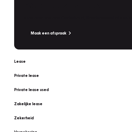
Werkplaatsafspraak
Is uw auto toe aan Onderhoud, Bandenwissel of een Va
Maak een afspraak
Lease
Private lease
Private lease used
Zakelijke lease
Zekerheid