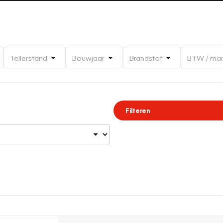
Tellerstand
Bouwjaar
Brandstof
BTW / ma
Filteren