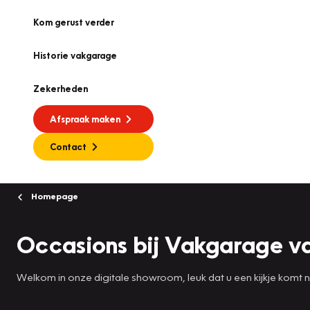
Kom gerust verder
Historie vakgarage
Zekerheden
Afspraak maken
Contact
Homepage
Occasions bij Vakgarage va
Welkom in onze digitale showroom, leuk dat u een kijkje komt