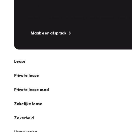
Werkplaatsafspraak
Is uw auto toe aan Onderhoud, Bandenwissel of een Va
Maak een afspraak
Lease
Private lease
Private lease used
Zakelijke lease
Zekerheid