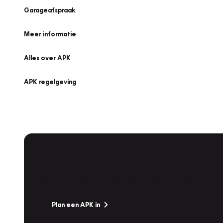
Garageafspraak
Meer informatie
Alles over APK
APK regelgeving
APK Keuring bij Vakgarage!
Is het weer tijd voor de jaarlijkse APK? Ga snel naar V
Plan een APK in