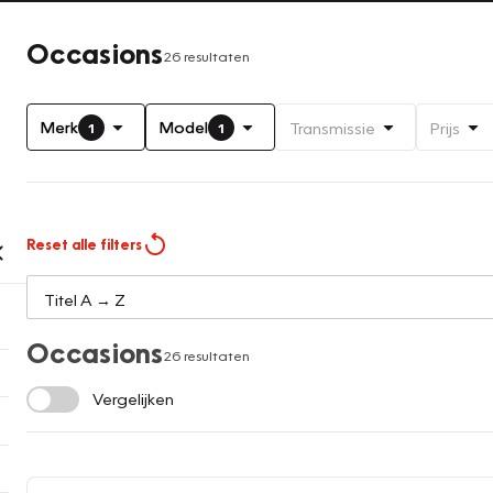
Occasions
26 resultaten
Merk
Model
Transmissie
Prijs
1
1
Reset alle filters
Occasions
26 resultaten
Vergelijken