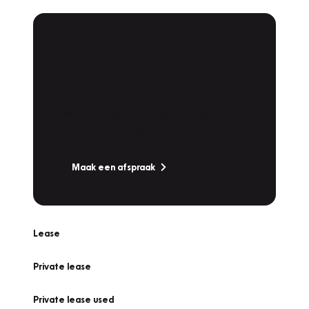
Plan een
Werkplaatsafspraak
Is uw auto toe aan Onderhoud,
Bandenwissel of een Vakantiecheck? Plan
online een afspraak!
Maak een afspraak
Lease
Private lease
Private lease used