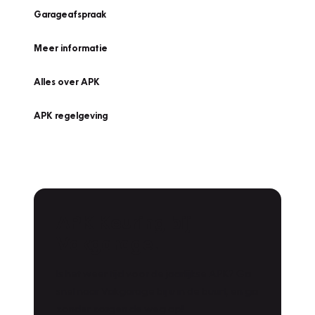
Garageafspraak
Meer informatie
Alles over APK
APK regelgeving
APK Keuring bij
Vakgarage!
Is het weer tijd voor de jaarlijkse APK? Ga
snel naar Vakgarage bij u in de buurt, en ga
zonder zorgen de weg op!