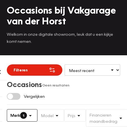
Occasions bij Vakgarage
van der Horst
Welkom in onze digitale showroom, leuk dat u een kijkje
komt nemen.
Filteren
Occasions
Geen resultaten
Vergelijken
Financieren
Merk
Model
Prijs
1
maandbedrag