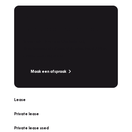
Plan een
Werkplaatsafspraak
Is uw auto toe aan Onderhoud,
Bandenwissel of een Vakantiecheck? Plan
online een afspraak!
Maak een afspraak
Lease
Private lease
Private lease used