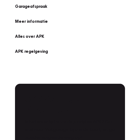
Garageafspraak
Meer informatie
Alles over APK
APK regelgeving
APK Keuring bij
Vakgarage!
Is het weer tijd voor de jaarlijkse APK? Ga
snel naar Vakgarage bij u in de buurt, en ga
zonder zorgen de weg op!