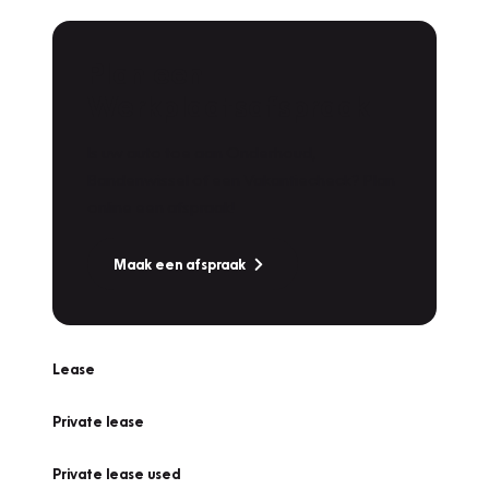
Plan een
Werkplaatsafspraak
Is uw auto toe aan Onderhoud,
Bandenwissel of een Vakantiecheck? Plan
online een afspraak!
Maak een afspraak
Lease
Private lease
Private lease used