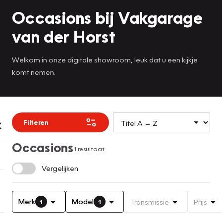
Occasions bij Vakgarage
van der Horst
Welkom in onze digitale showroom, leuk dat u een kijkje
komt nemen.
Filteren
Occasions
1 resultaat
Vergelijken
Merk
Model
Transmissie
Prijs
1
1