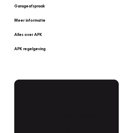
Garageafspraak
Meer informatie
Alles over APK
APK regelgeving
APK Keuring bij
Vakgarage!
Is het weer tijd voor de jaarlijkse APK? Ga
snel naar Vakgarage bij u in de buurt, en ga
zonder zorgen de weg op!