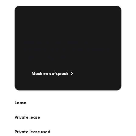
Plan een
Werkplaatsafspraak
Is uw auto toe aan Onderhoud,
Bandenwissel of een Vakantiecheck? Plan
online een afspraak!
Maak een afspraak
Lease
Private lease
Private lease used