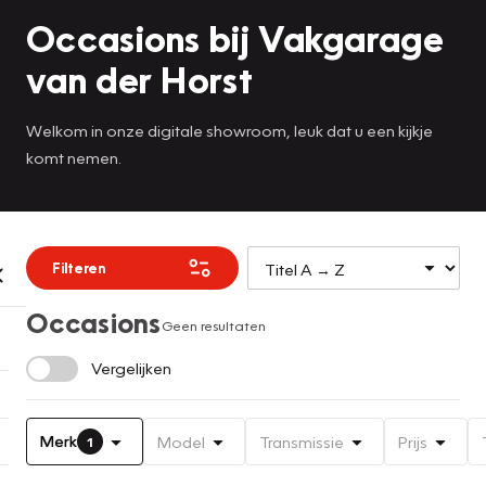
Occasions bij Vakgarage
van der Horst
Welkom in onze digitale showroom, leuk dat u een kijkje
komt nemen.
Filteren
Occasions
Geen resultaten
Vergelijken
Merk
Model
Transmissie
Prijs
1