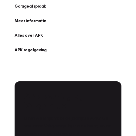
Garageafspraak
Meer informatie
Alles over APK
APK regelgeving
APK Keuring bij
Vakgarage!
Is het weer tijd voor de jaarlijkse APK? Ga
snel naar Vakgarage bij u in de buurt, en ga
zonder zorgen de weg op!